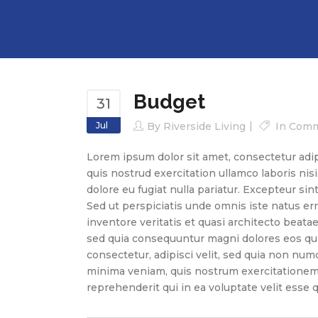
Budget
31
Jul
By
Riverside Living
In
Comm
Lorem ipsum dolor sit amet, consectetur adip
quis nostrud exercitation ullamco laboris nis
dolore eu fugiat nulla pariatur. Excepteur sin
Sed ut perspiciatis unde omnis iste natus e
inventore veritatis et quasi architecto beata
sed quia consequuntur magni dolores eos qui
consectetur, adipisci velit, sed quia non n
minima veniam, quis nostrum exercitationem 
reprehenderit qui in ea voluptate velit esse 