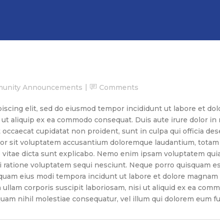
unity Announcements
Comments
iscing elit, sed do eiusmod tempor incididunt ut labore et do
i ut aliquip ex ea commodo consequat. Duis aute irure dolor in 
t occaecat cupidatat non proident, sunt in culpa qui officia de
rror sit voluptatem accusantium doloremque laudantium, totam 
e vitae dicta sunt explicabo. Nemo enim ipsam voluptatem quia v
 ratione voluptatem sequi nesciunt. Neque porro quisquam est
umquam eius modi tempora incidunt ut labore et dolore magnam
ullam corporis suscipit laboriosam, nisi ut aliquid ex ea com
quam nihil molestiae consequatur, vel illum qui dolorem eum fu